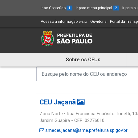
Ir ao Conteúdo
1
Ir para menu principal
2
Ir para 
Acesso à informação e-sic
(Link
Ouvidoria
(Link
Portal da Trans
para
para
um
um
novo
novo
sítio)
sítio)
Sobre os CEUs
Mostra
e
Esconde
Menu
CEU Jaçanã
Zona Norte • Rua Francisca Espósito Tonetti, 10
Jardim Guapira - CEP: 02276010
smeceujacana@sme.prefeitura.sp.gov.br