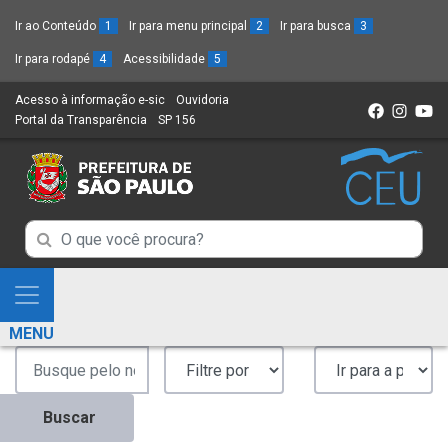
Ir ao Conteúdo
1
Ir para menu principal
2
Ir para busca
3
Ir para rodapé
4
Acessibilidade
5
Acesso à informação e-sic
(Link
Ouvidoria
(Link
Portal da Transparência
(Link
SP 156
para
(Link
para
para
um
para
um
um
novo
um
novo
novo
sítio)
novo
sítio)
sítio)
sítio)
Campo
Campo
de
de
Busca
Mostra
de
Busca
e
informações
MENU
de
Esconde
informações
Menu
Buscar