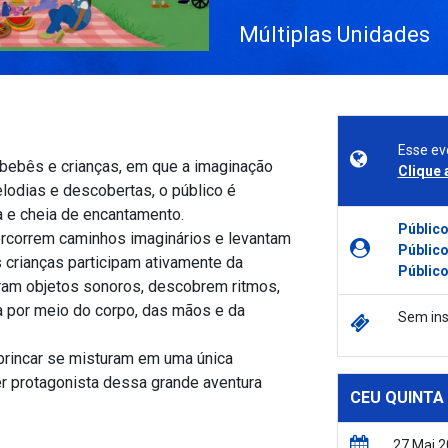
Múltiplas Unidades
Esse ev
bebês e crianças, em que a imaginação
Clique 
lodias e descobertas, o público é
 e cheia de encantamento.
Público
ercorrem caminhos imaginários e levantam
Público
s crianças participam ativamente da
Público
oram objetos sonoros, descobrem ritmos,
 por meio do corpo, das mãos e da
Sem ins
e brincar se misturam em uma única
er protagonista dessa grande aventura
CEU QUINTA
27 Mai 