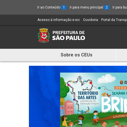
Ir ao Conteúdo
1
Ir para menu principal
2
Ir para 
Acesso à informação e-sic
(Link
Ouvidoria
(Link
Portal da Trans
para
para
um
um
novo
novo
sítio)
sítio)
Sobre os CEUs
Mostra
e
Esconde
Menu