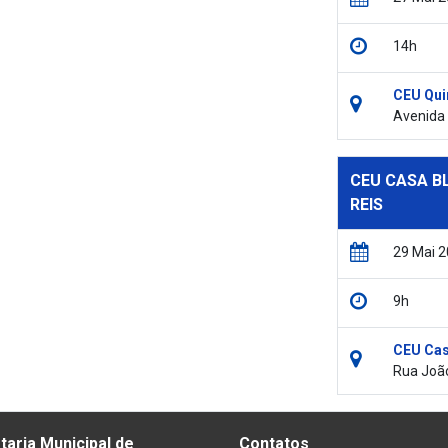
14h
CEU Qui
Avenida 
CEU CASA B
REIS
29 Mai 
9h
CEU Cas
Rua João
taria Municipal de
Contatos