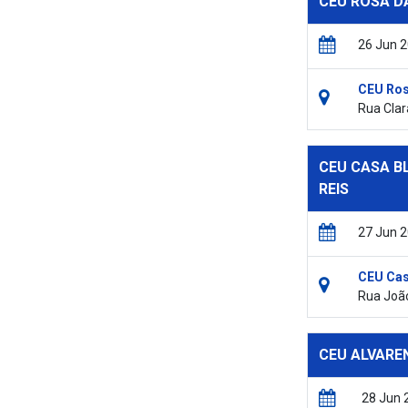
CEU ROSA D
26 Jun 
CEU Ros
Rua Clar
CEU CASA B
REIS
27 Jun 
CEU Cas
Rua João
CEU ALVARE
28 Jun 