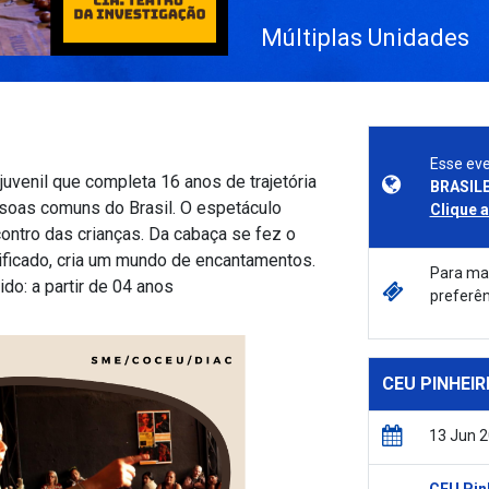
Múltiplas Unidades
Esse eve
juvenil que completa 16 anos de trajetória
BRASILE
ssoas comuns do Brasil. O espetáculo
Clique 
ontro das crianças. Da cabaça se fez o
ificado, cria um mundo de encantamentos.
Para mai
ido: a partir de 04 anos
preferên
CEU PINHEIR
13 Jun 