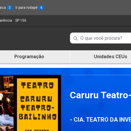
busca
3
Ir para rodapé
4
parência
(Link
SP 156
(Link
para
para
um
um
Campo
Campo
novo
novo
de
sítio)
sítio)
de
Busca
Programação
Unidades CEUs
de
Busca
informações
de
informações
Caruru Teatro
- CIA. TEATRO DA IN