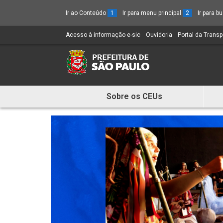
Ir ao Conteúdo
1
Ir para menu principal
2
Ir para 
Acesso à informação e-sic
(Link
Ouvidoria
(Link
Portal da Trans
para
para
um
um
novo
novo
sítio)
sítio)
Sobre os CEUs
Mostra
e
Esconde
Menu