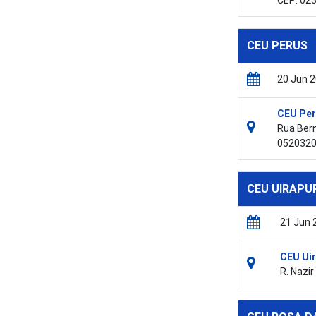
CEP: 02
CEU PERUS
20 Jun 
CEU Per
Rua Bern
052032
CEU UIRAPU
21 Jun 
CEU Ui
R. Nazir