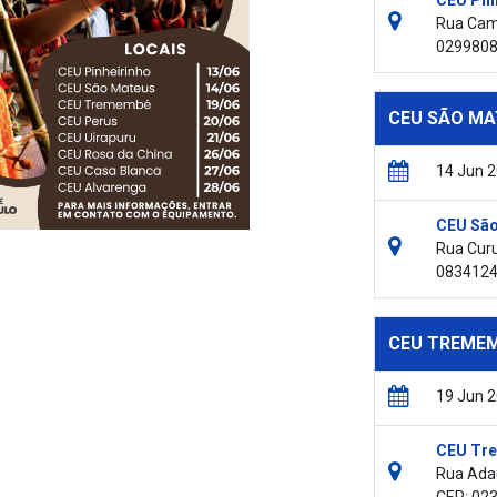
CEU Pin
Rua Cami
029980
CEU SÃO MA
14 Jun 
CEU São
Rua Curu
083412
CEU TREMEMB
19 Jun 
CEU Tre
Rua Adau