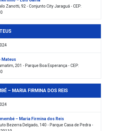
heirinho – Luis Gama
lo Zanotti, 92 - Conjunto City Jaraguá - CEP:
80
TEUS
2024
 Mateus
matim, 201 - Parque Boa Esperança - CEP:
40
É – MARIA FIRMINA DOS REIS
2024
membé – Maria Firmina dos Reis
to Bezerra Delgado, 140 - Parque Casa de Pedra -