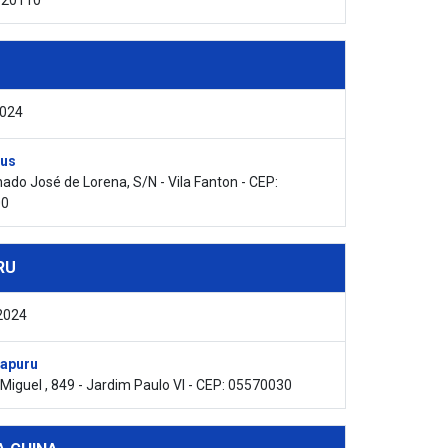
320110
2024
us
ado José de Lorena, S/N - Vila Fanton - CEP:
00
RU
2024
rapuru
 Miguel , 849 - Jardim Paulo VI - CEP: 05570030