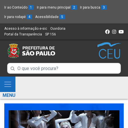
Ir ao Conteúdo
1
Ir para menu principal
2
Ir para busca
3
Ir para rodapé
4
Acessibilidade
5
Acesso à informação e-sic
(Link
Ouvidoria
(Link
Portal da Transparência
(Link
SP 156
para
(Link
para
para
um
para
um
um
novo
um
novo
novo
sítio)
novo
sítio)
sítio)
sítio)
Campo
Campo
de
de
Busca
Mostra
de
Busca
e
informações
MENU
de
Esconde
informações
Menu