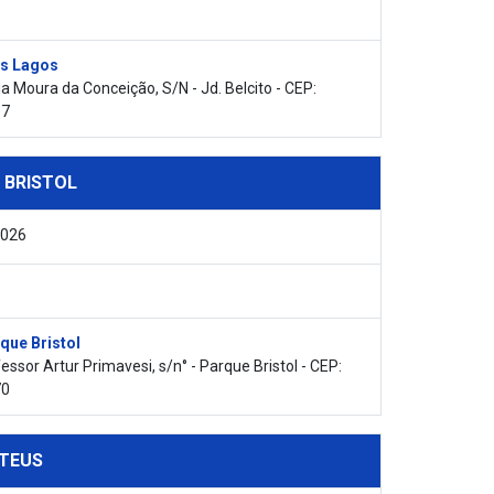
s Lagos
a Moura da Conceição, S/N - Jd. Belcito - CEP:
57
 BRISTOL
2026
que Bristol
essor Artur Primavesi, s/n° - Parque Bristol - CEP:
70
TEUS