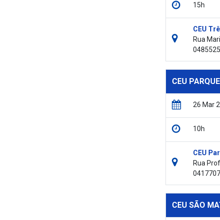
15h
CEU Trê
Rua Mari
048552
CEU PARQUE
26 Mar 
10h
CEU Par
Rua Prof
041770
CEU SÃO MA