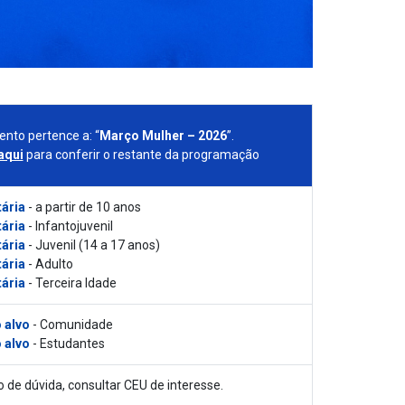
ento pertence a: “
Março Mulher – 2026
”.
aqui
para conferir o restante da programação
tária
- a partir de 10 anos
tária
- Infantojuvenil
tária
- Juvenil (14 a 17 anos)
tária
- Adulto
tária
- Terceira Idade
 alvo
- Comunidade
 alvo
- Estudantes
 de dúvida, consultar CEU de interesse.