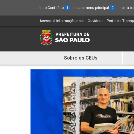
Ir ao Conteúdo
1
Ir para menu principal
2
Ir para 
Acesso à informação e-sic
(Link
Ouvidoria
(Link
Portal da Trans
para
para
um
um
novo
novo
sítio)
sítio)
Sobre os CEUs
Mostra
e
Esconde
Menu