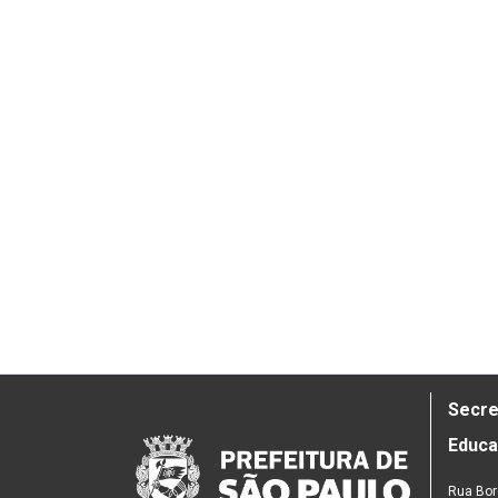
Secre
Educ
Rua Bor