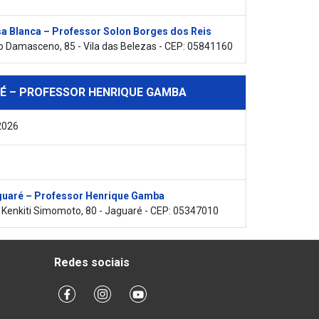
a Blanca – Professor Solon Borges dos Reis
 Damasceno, 85 - Vila das Belezas - CEP: 05841160
É – PROFESSOR HENRIQUE GAMBA
2026
uaré – Professor Henrique Gamba
Kenkiti Simomoto, 80 - Jaguaré - CEP: 05347010
Redes sociais