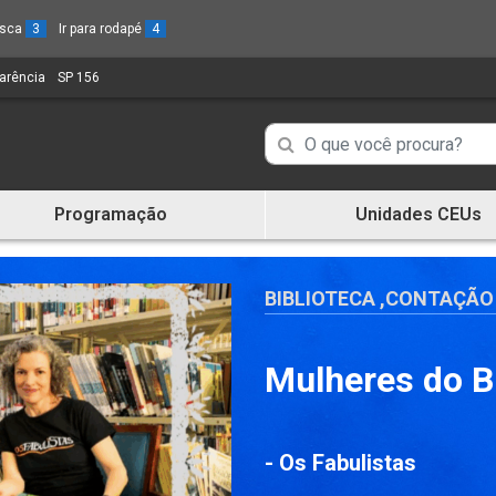
busca
3
Ir para rodapé
4
parência
(Link
SP 156
(Link
para
para
um
um
Campo
Campo
novo
novo
de
sítio)
sítio)
de
Busca
Programação
Unidades CEUs
de
Busca
informações
de
informações
BIBLIOTECA
,
CONTAÇÃO 
Mulheres do B
- Os Fabulistas