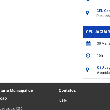
CEU Cas
Rua João
CEU JAGUAR
30 Mar 
15h
CEU Jag
Avenida 
taria Municipal de
Contatos
ação
156
ges Lagoa, 1230