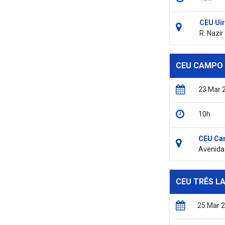
CEU Ui
R. Nazir
CEU CAMPO 
23 Mar 
10h
CEU Cam
Avenida 
CEU TRÊS L
25 Mar 