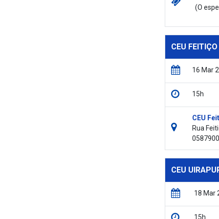
(
O espe
CEU FEITIÇO
16 Mar 
15h
CEU Feit
Rua Feit
058790
CEU UIRAPU
18 Mar 
15h