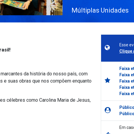
Múltiplas Unidades
Esse ev
asil!
Clique 
Faixa e
arcantes da história do nosso país, com
Faixa e
gmas e suas obras que nos compõem enquanto
Faixa e
Faixa e
Faixa e
res célebres como Carolina Maria de Jesus,
Público
Público
Em caso