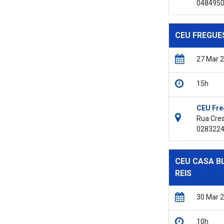
048495
CEU FREGUE
27 Mar 
15h
CEU Fre
Rua Cres
028322
CEU CASA B
REIS
30 Mar 
10h