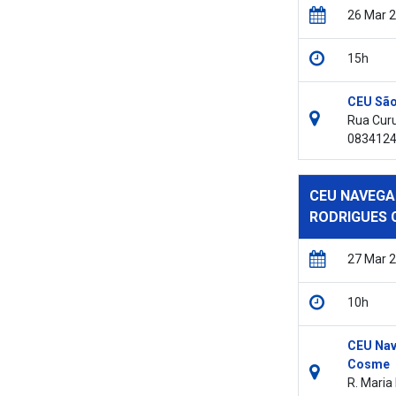
26 Mar 
15h
CEU São
Rua Curu
083412
CEU NAVEGA
RODRIGUES
27 Mar 
10h
CEU Nav
Cosme
R. Maria