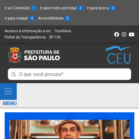
Ir ao Conteúdo
1
Ir para menu principal
2
Ir para busca
3
Ir para rodapé
4
Acessibilidade
5
Acesso à informação e-sic
(Link
Ouvidoria
(Link
Portal da Transparência
(Link
SP 156
para
(Link
para
para
um
para
um
um
novo
um
novo
novo
sítio)
novo
sítio)
sítio)
sítio)
Campo
Campo
de
de
Busca
Mostra
de
Busca
e
informações
MENU
de
Esconde
informações
Menu