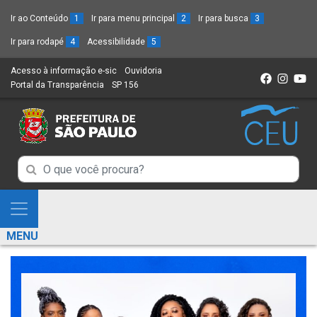
Ir ao Conteúdo
1
Ir para menu principal
2
Ir para busca
3
Ir para rodapé
4
Acessibilidade
5
Acesso à informação e-sic
(Link
Ouvidoria
(Link
Portal da Transparência
(Link
SP 156
para
(Link
para
para
um
para
um
um
novo
um
novo
novo
sítio)
novo
sítio)
sítio)
sítio)
Campo
Campo
de
de
Busca
Mostra
de
Busca
e
informações
MENU
de
Esconde
informações
Menu