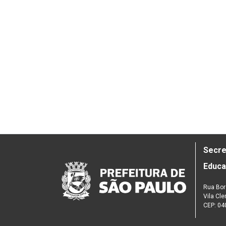
Secre
Educ
Rua Bor
Vila Cl
CEP: 04