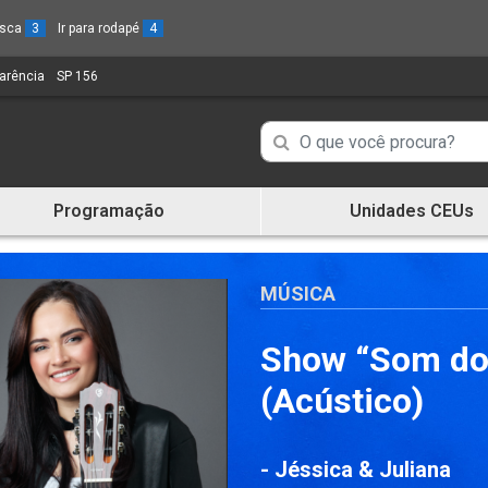
busca
3
Ir para rodapé
4
parência
(Link
SP 156
(Link
para
para
um
um
Campo
Campo
novo
novo
de
sítio)
sítio)
de
Busca
Programação
Unidades CEUs
de
Busca
informações
de
informações
MÚSICA
Show “Som do 
(Acústico)
- Jéssica & Juliana