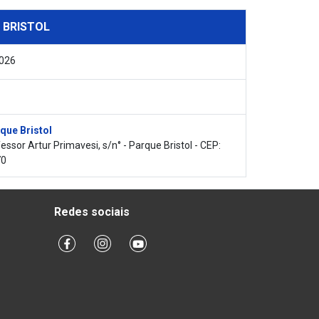
 BRISTOL
2026
que Bristol
essor Artur Primavesi, s/n° - Parque Bristol - CEP:
70
Redes sociais