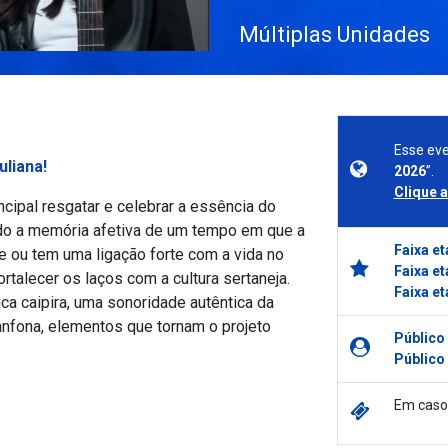
Múltiplas Unidades
Esse eve
uliana!
2026
”.
Clique 
ncipal resgatar e celebrar a essência do
ndo a memória afetiva de um tempo em que a
Faixa et
e ou tem uma ligação forte com a vida no
Faixa et
alecer os laços com a cultura sertaneja.
Faixa et
ca caipira, uma sonoridade autêntica da
sanfona, elementos que tornam o projeto
Público
Público
Em caso 