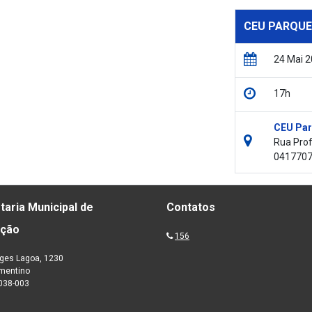
CEU PARQUE
24 Mai 
17h
CEU Par
Rua Prof
041770
taria Municipal de
Contatos
ação
156
ges Lagoa, 1230
ementino
038-003