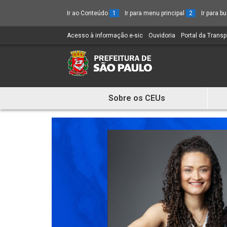
Ir ao Conteúdo
1
Ir para menu principal
2
Ir para 
Acesso à informação e-sic
(Link
Ouvidoria
(Link
Portal da Trans
para
para
um
um
novo
novo
sítio)
sítio)
Sobre os CEUs
Mostra
e
Esconde
Menu