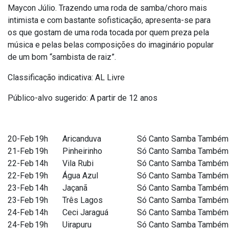
Maycon Júlio. Trazendo uma roda de samba/choro mais
intimista e com bastante sofisticação, apresenta-se para
os que gostam de uma roda tocada por quem preza pela
música e pelas belas composições do imaginário popular
de um bom “sambista de raiz”.
Classificação indicativa: AL Livre
Público-alvo sugerido: A partir de 12 anos
20-Feb
19h
Aricanduva
Só Canto Samba Também
21-Feb
19h
Pinheirinho
Só Canto Samba Também
22-Feb
14h
Vila Rubi
Só Canto Samba Também
22-Feb
19h
Água Azul
Só Canto Samba Também
23-Feb
14h
Jaçanã
Só Canto Samba Também
23-Feb
19h
Três Lagos
Só Canto Samba Também
24-Feb
14h
Ceci Jaraguá
Só Canto Samba Também
24-Feb
19h
Uirapuru
Só Canto Samba Também