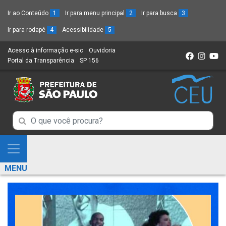
Ir ao Conteúdo
1
Ir para menu principal
2
Ir para busca
3
Ir para rodapé
4
Acessibilidade
5
Acesso à informação e-sic
(Link
Ouvidoria
(Link
Portal da Transparência
(Link
SP 156
para
(Link
para
para
um
para
um
um
novo
um
novo
novo
sítio)
novo
sítio)
sítio)
sítio)
Campo
Campo
de
de
Busca
Mostra
de
Busca
e
informações
MENU
de
Esconde
informações
Menu