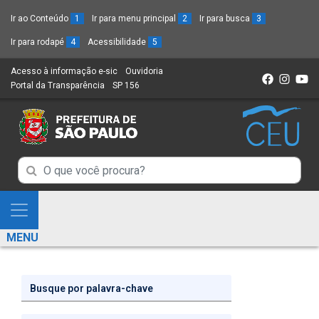
Ir ao Conteúdo
1
Ir para menu principal
2
Ir para busca
3
Ir para rodapé
4
Acessibilidade
5
Acesso à informação e-sic
(Link
Ouvidoria
(Link
Portal da Transparência
(Link
SP 156
para
(Link
para
para
um
para
um
um
novo
um
novo
novo
sítio)
novo
sítio)
sítio)
sítio)
Campo
Campo
de
de
Busca
Mostra
de
Busca
e
informações
MENU
de
Esconde
informações
Menu