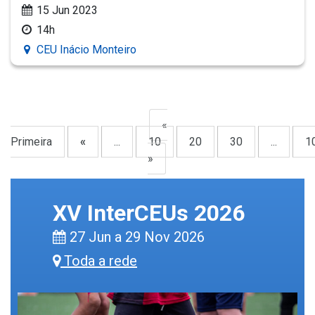
15 Jun 2023
14h
CEU Inácio Monteiro
«
Primeira
«
...
10
20
30
...
1
»
XV InterCEUs 2026
27 Jun a 29 Nov 2026
Toda a rede