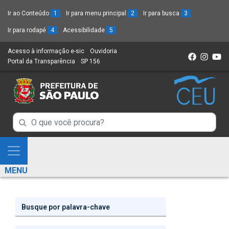
Ir ao Conteúdo
1
Ir para menu principal
2
Ir para busca
3
Ir para rodapé
4
Acessibilidade
5
Acesso à informação e-sic
(Link
Ouvidoria
(Link
Portal da Transparência
(Link
SP 156
para
(Link
para
para
um
para
um
um
novo
um
novo
novo
sítio)
novo
sítio)
sítio)
sítio)
Campo
Campo
de
de
Busca
Mostra
de
Busca
e
informações
MENU
de
Esconde
informações
Menu