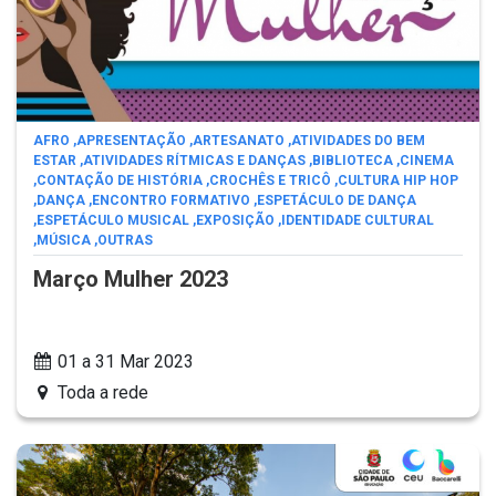
AFRO
,
APRESENTAÇÃO
,
ARTESANATO
,
ATIVIDADES DO BEM
ESTAR
,
ATIVIDADES RÍTMICAS E DANÇAS
,
BIBLIOTECA
,
CINEMA
,
CONTAÇÃO DE HISTÓRIA
,
CROCHÊS E TRICÔ
,
CULTURA HIP HOP
,
DANÇA
,
ENCONTRO FORMATIVO
,
ESPETÁCULO DE DANÇA
,
ESPETÁCULO MUSICAL
,
EXPOSIÇÃO
,
IDENTIDADE CULTURAL
,
MÚSICA
,
OUTRAS
Março Mulher 2023
01 a 31 Mar 2023
Toda a rede