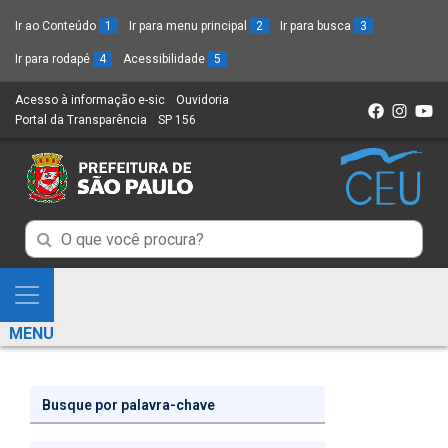
Ir ao Conteúdo
1
Ir para menu principal
2
Ir para busca
3
Ir para rodapé
4
Acessibilidade
5
Acesso à informação e-sic
(Link
Ouvidoria
(Link
Portal da Transparência
(Link
SP 156
para
(Link
para
para
um
para
um
um
novo
um
novo
novo
sítio)
novo
sítio)
sítio)
sítio)
Campo
Campo
de
de
Busca
Mostra
de
Busca
e
informações
MENU
de
Esconde
informações
Menu