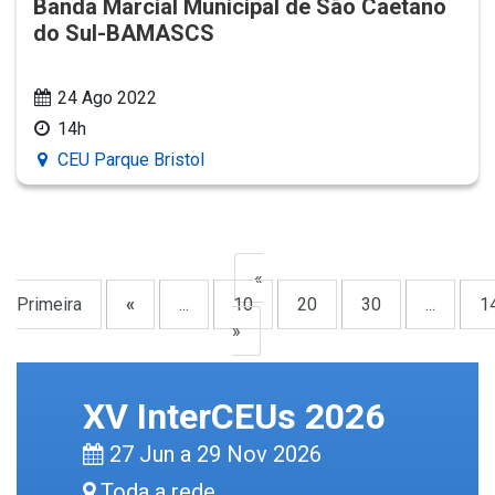
Banda Marcial Municipal de São Caetano
do Sul-BAMASCS
24 Ago 2022
14h
CEU Parque Bristol
«
Primeira
«
...
10
20
30
...
1
»
XV InterCEUs 2026
27 Jun a 29 Nov 2026
Toda a rede