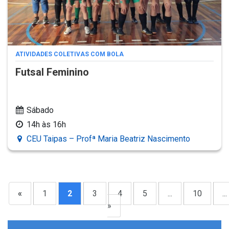
ATIVIDADES COLETIVAS COM BOLA
Futsal Feminino
Sábado
14h às 16h
CEU Taipas – Profª Maria Beatriz Nascimento
«
1
2
3
4
5
...
10
...
»