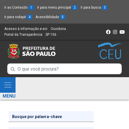
Ir ao Conteúdo
1
Ir para menu principal
2
Ir para busca
3
Ir para rodapé
4
Acessibilidade
5
Acesso à informação e-sic
(Link
Ouvidoria
(Link
Portal da Transparência
(Link
SP 156
para
(Link
para
para
um
para
um
um
novo
um
novo
novo
sítio)
novo
sítio)
sítio)
sítio)
Campo
Campo
de
de
Busca
Mostra
de
Busca
e
informações
MENU
de
Esconde
informações
Menu