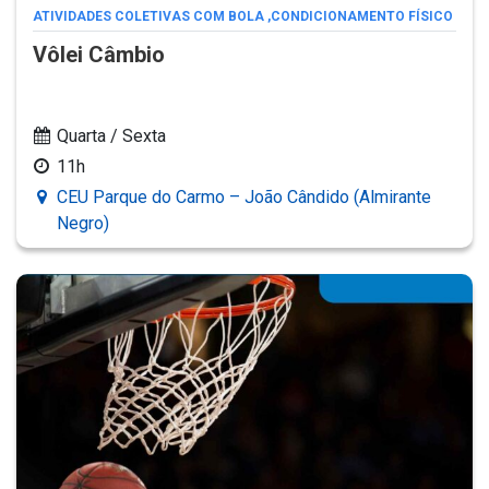
ATIVIDADES COLETIVAS COM BOLA
,
CONDICIONAMENTO FÍSICO
Vôlei Câmbio
Quarta / Sexta
11h
CEU Parque do Carmo – João Cândido (Almirante
Negro)