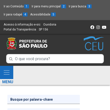
Ir ao Conteúdo
1
Ir para menu principal
2
Ir para busca
3
Ir para rodapé
4
Acessibilidade
5
Acesso à informação e-sic
(Link
Ouvidoria
(Link
Portal da Transparência
(Link
SP 156
para
(Link
para
para
um
para
um
um
novo
um
novo
novo
sítio)
novo
sítio)
sítio)
sítio)
Campo
Campo
de
de
Busca
Mostra
de
Busca
e
informações
MENU
de
Esconde
informações
Menu