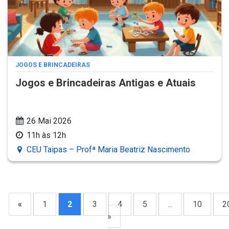
JOGOS E BRINCADEIRAS
Jogos e Brincadeiras Antigas e Atuais
26 Mai 2026
11h às 12h
CEU Taipas – Profª Maria Beatriz Nascimento
«
1
2
3
4
5
...
10
2
»