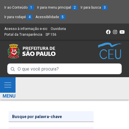
Ir ao Conteúdo
1
Ir para menu principal
2
Ir para busca
3
Ir para rodapé
4
Acessibilidade
5
Acesso à informação e-sic
(Link
Ouvidoria
(Link
Portal da Transparência
(Link
SP 156
para
(Link
para
para
um
para
um
um
novo
um
novo
novo
sítio)
novo
sítio)
sítio)
sítio)
Campo
Campo
de
de
Busca
Mostra
de
Busca
e
informações
MENU
de
Esconde
informações
Menu