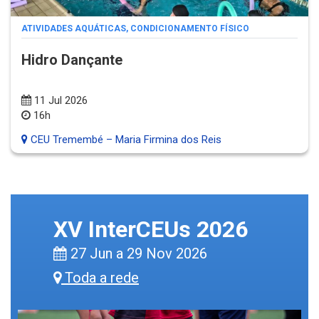
ATIVIDADES AQUÁTICAS
,
CONDICIONAMENTO FÍSICO
Hidro Dançante
11 Jul 2026
16h
CEU Tremembé – Maria Firmina dos Reis
XV InterCEUs 2026
27 Jun a 29 Nov 2026
Toda a rede