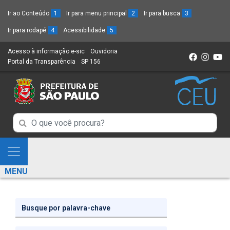
Ir ao Conteúdo
1
Ir para menu principal
2
Ir para busca
3
Ir para rodapé
4
Acessibilidade
5
Acesso à informação e-sic
(Link
Ouvidoria
(Link
Portal da Transparência
(Link
SP 156
para
(Link
para
para
um
para
um
um
novo
um
novo
novo
sítio)
novo
sítio)
sítio)
sítio)
Campo
Campo
de
de
Busca
Mostra
de
Busca
e
informações
MENU
de
Esconde
informações
Menu