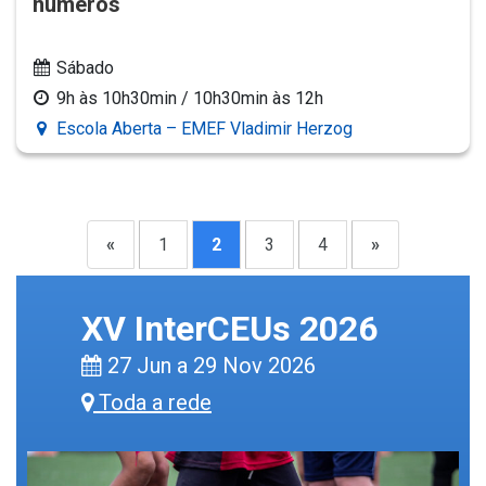
números
Sábado
9h às 10h30min / 10h30min às 12h
Escola Aberta – EMEF Vladimir Herzog
«
1
2
3
4
»
XV InterCEUs 2026
27 Jun a 29 Nov 2026
Toda a rede