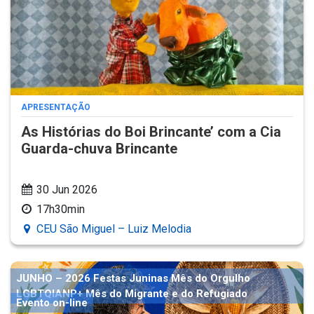
APRESENTAÇÃO
As Histórias do Boi Brincante’ com a Cia
Guarda-chuva Brincante
30 Jun 2026
17h30min
CEU São Miguel – Luiz Melodia
JUNHO – 2026 Festas Juninas Mês do Orgulho
LGBTQIANP+ Mês do Migrante e do Refugiado
Evento on-line