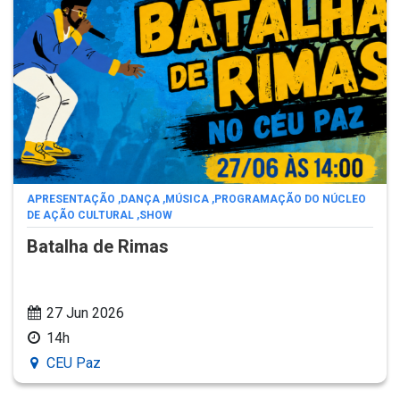
APRESENTAÇÃO
,
DANÇA
,
MÚSICA
,
PROGRAMAÇÃO DO NÚCLEO
DE AÇÃO CULTURAL
,
SHOW
Batalha de Rimas
27 Jun 2026
14h
CEU Paz