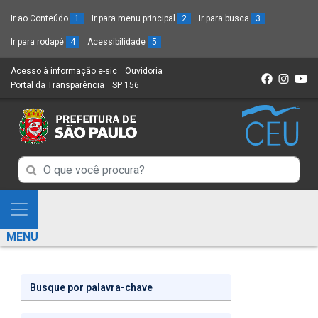
Ir ao Conteúdo
1
Ir para menu principal
2
Ir para busca
3
Ir para rodapé
4
Acessibilidade
5
Acesso à informação e-sic
(Link
Ouvidoria
(Link
Portal da Transparência
(Link
SP 156
para
(Link
para
para
um
para
um
um
novo
um
novo
novo
sítio)
novo
sítio)
sítio)
sítio)
Campo
Campo
de
de
Busca
Mostra
de
Busca
e
informações
MENU
de
Esconde
informações
Menu