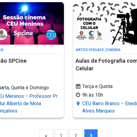
MA
ARTES VISUAIS
,
CINEMA
são SPCine
Aulas de Fotografia co
Celular
Terça e Quinta
arta, Quinta e Domingo
9h às 10h
U Meninos – Professor Pr.
tur Alberto de Mota
CEU Barro Branco – Ened
onçalves
Alves Marques
«
1
2
3