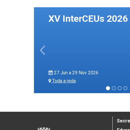
XV InterCEUs 2026
Previous
27 Jun a 29 Nov 2026
Toda a rede
Secre