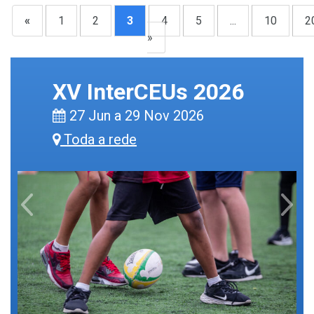
«
1
2
3
4
5
...
10
2
»
XV InterCEUs 2026
27 Jun a 29 Nov 2026
Toda a rede
Previous
Next