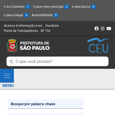
Ir ao Conteúdo
1
Ir para menu principal
2
Ir para busca
3
Ir para rodapé
4
Acessibilidade
5
Acesso à informação e-sic
(Link
Ouvidoria
(Link
Portal da Transparência
(Link
SP 156
para
(Link
para
para
um
para
um
um
novo
um
novo
novo
sítio)
novo
sítio)
sítio)
sítio)
Campo
Campo
de
de
Busca
Mostra
de
Busca
e
informações
MENU
de
Esconde
informações
Menu