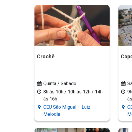
Crochê
Capo
Quinta / Sábado
S
8h às 10h / 10h às 12h / 14h
9h
às 16h
às
CEU São Miguel – Luiz
CE
Melodia
M