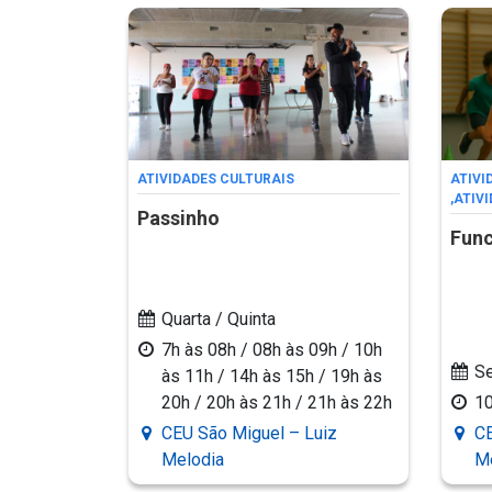
ATIVIDADES CULTURAIS
ATIVI
,
ATIV
Passinho
Func
Quarta / Quinta
7h às 08h / 08h às 09h / 10h
Se
às 11h / 14h às 15h / 19h às
20h / 20h às 21h / 21h às 22h
1
CEU São Miguel – Luiz
CE
Melodia
M