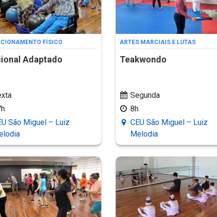
CIONAMENTO FÍSICO
ARTES MARCIAIS E LUTAS
ional Adaptado
Teakwondo
xta
Segunda
7h
8h
U São Miguel – Luiz
CEU São Miguel – Luiz
elodia
Melodia