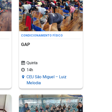
CONDICIONAMENTO FÍSICO
GAP
Quinta
14h
CEU São Miguel – Luiz
Melodia