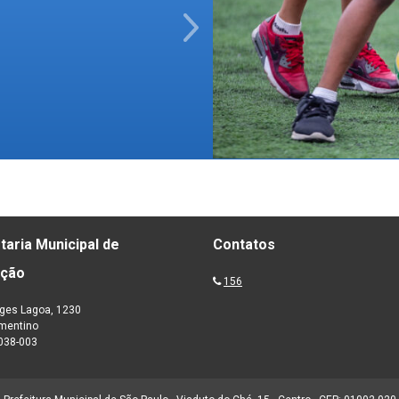
Next
taria Municipal de
Contatos
ação
156
ges Lagoa, 1230
ementino
038-003