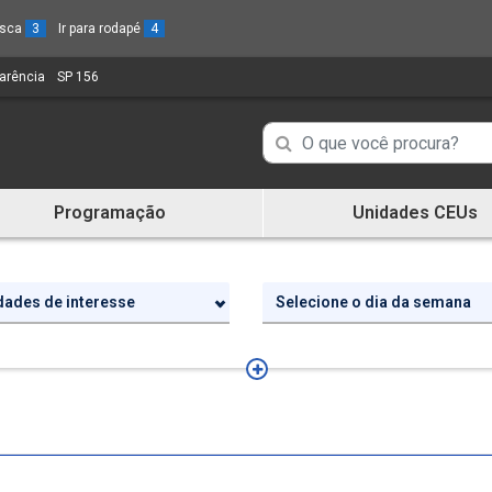
busca
3
Ir para rodapé
4
parência
(Link
SP 156
(Link
para
para
um
um
Campo
Campo
novo
novo
de
sítio)
sítio)
de
Busca
Programação
Unidades CEUs
de
Busca
informações
de
informações
idades de interesse
Selecione o dia da semana