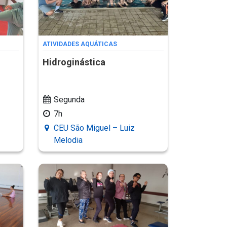
ATIVIDADES AQUÁTICAS
Hidroginástica
Segunda
7h
CEU São Miguel – Luiz
Melodia