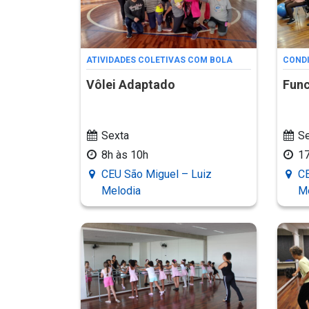
ATIVIDADES COLETIVAS COM BOLA
CONDI
Vôlei Adaptado
Func
Sexta
Se
8h às 10h
1
CEU São Miguel – Luiz
CE
Melodia
M