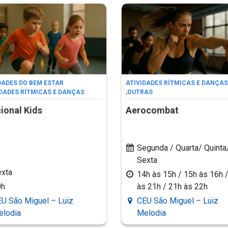
DADES DO BEM ESTAR
ATIVIDADES RÍTMICAS E DANÇAS
IDADES RÍTMICAS E DANÇAS
,
OUTRAS
ional Kids
Aerocombat
Segunda / Quarta/ Quinta
Sexta
xta
14h às 15h / 15h às 16h 
0h
às 21h / 21h às 22h
U São Miguel – Luiz
CEU São Miguel – Luiz
elodia
Melodia