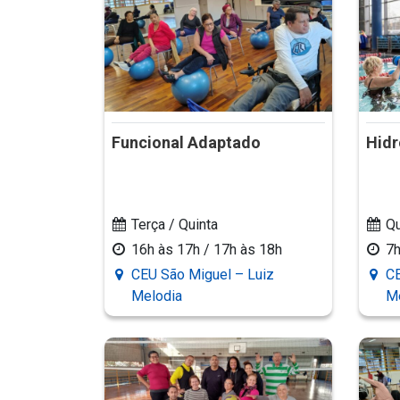
Funcional Adaptado
Hidr
Terça / Quinta
Qu
16h às 17h / 17h às 18h
7h
CEU São Miguel – Luiz
CE
Melodia
M