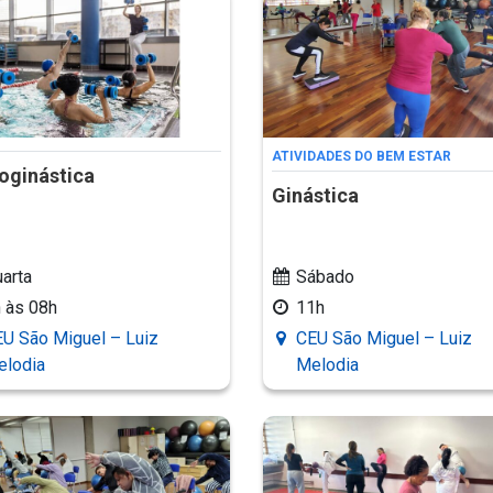
ATIVIDADES DO BEM ESTAR
oginástica
Ginástica
arta
Sábado
 às 08h
11h
U São Miguel – Luiz
CEU São Miguel – Luiz
elodia
Melodia