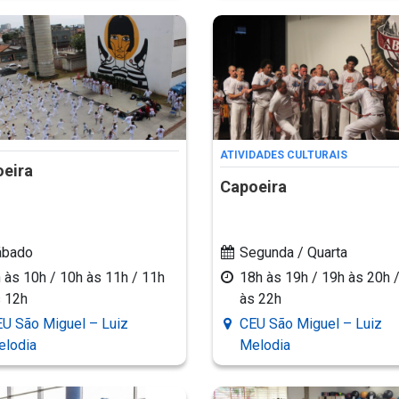
ATIVIDADES CULTURAIS
eira
Capoeira
ábado
Segunda / Quarta
 às 10h / 10h às 11h / 11h
18h às 19h / 19h às 20h 
 12h
às 22h
U São Miguel – Luiz
CEU São Miguel – Luiz
elodia
Melodia