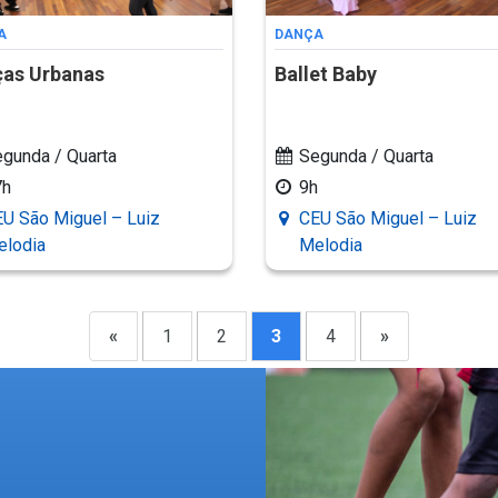
A
DANÇA
as Urbanas
Ballet Baby
gunda / Quarta
Segunda / Quarta
7h
9h
U São Miguel – Luiz
CEU São Miguel – Luiz
elodia
Melodia
«
1
2
3
4
»