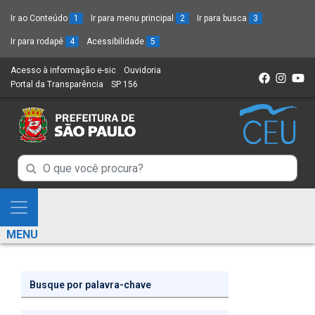
Ir ao Conteúdo
1
Ir para menu principal
2
Ir para busca
3
Ir para rodapé
4
Acessibilidade
5
Acesso à informação e-sic
(Link
Ouvidoria
(Link
Portal da Transparência
(Link
SP 156
para
(Link
para
para
um
para
um
um
novo
um
novo
novo
sítio)
novo
sítio)
sítio)
sítio)
Campo
Campo
de
de
Busca
Mostra
de
Busca
e
informações
MENU
de
Esconde
informações
Menu