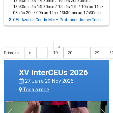
13h30min às 17h30min / 19h às 20h30min /
13h30min às 14h30min / 15h às 17h / 10h às 11h /
08h às 20h / 09h às 12h / 13h30min às 17h30min
CEU Azul da Cor do Mar – Professor Jossei Toda
«
Primeira
«
...
10
20
...
29
3
XV InterCEUs 2026
27 Jun a 29 Nov 2026
Toda a rede