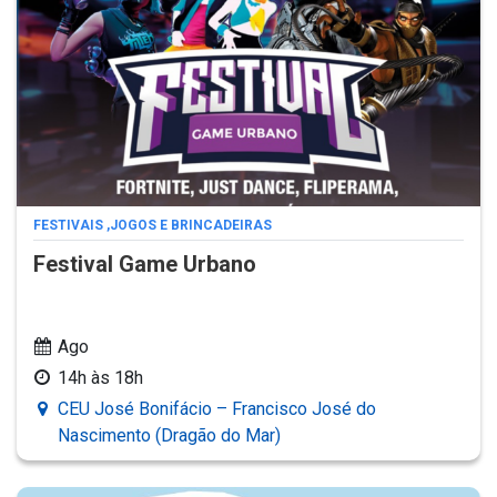
FESTIVAIS
,
JOGOS E BRINCADEIRAS
Festival Game Urbano
Ago
14h às 18h
CEU José Bonifácio – Francisco José do
Nascimento (Dragão do Mar)