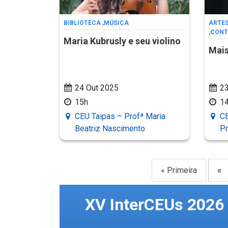
BIBLIOTECA
,
MÚSICA
ARTE
,
CONT
Maria Kubrusly e seu violino
Mai
24 Out 2025
23
15h
1
CEU Taipas – Profª Maria
CE
Beatriz Nascimento
Pr
« Primeira
«
XV InterCEUs 2026