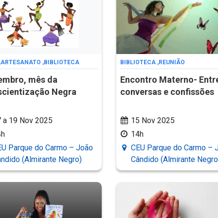
,
ARTESANATO
,
BIBLIOTECA
BIBLIOTECA
,
REUNIÃO
embro, mês da
Encontro Materno- Entr
cientização Negra
conversas e confissões
 a 19 Nov 2025
15 Nov 2025
4h
14h
U Parque do Carmo – João
CEU Parque do Carmo – 
ndido (Almirante Negro)
Cândido (Almirante Negro