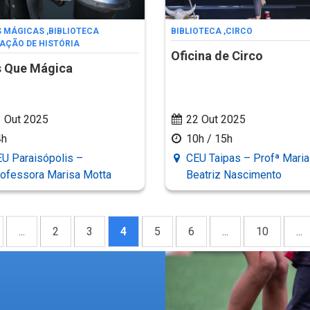
S MÁGICAS
,
BIBLIOTECA
BIBLIOTECA
,
CIRCO
AÇÃO DE HISTÓRIA
Oficina de Circo
s Que Mágica
 Out 2025
22 Out 2025
4h
10h / 15h
U Paraisópolis –
CEU Taipas – Profª Maria
ofessora Marisa Motta
Beatriz Nascimento
...
2
3
4
5
6
...
10
...