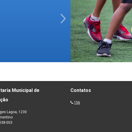
Next
taria Municipal de
Contatos
ação
156
ges Lagoa, 1230
ementino
038-003