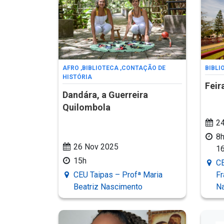
AFRO
,
BIBLIOTECA
,
CONTAÇÃO DE
BIBLI
HISTÓRIA
Feir
Dandára, a Guerreira
Quilombola
24
8h
26 Nov 2025
1
15h
CE
CEU Taipas – Profª Maria
Fr
Beatriz Nascimento
Na