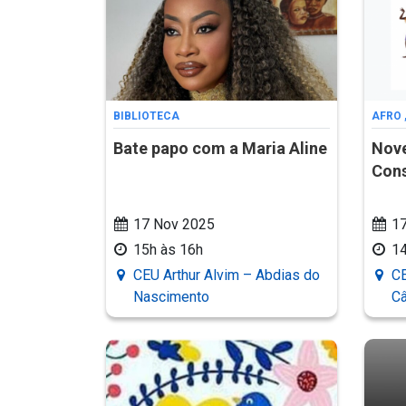
BIBLIOTECA
AFRO
Bate papo com a Maria Aline
Nov
Cons
17 Nov 2025
17
15h às 16h
1
CEU Arthur Alvim – Abdias do
CE
Nascimento
Câ