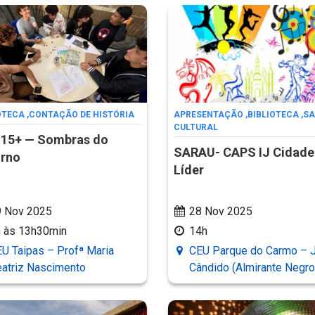
OTECA
,
CONTAÇÃO DE HISTÓRIA
APRESENTAÇÃO
,
BIBLIOTECA
,
SA
CULTURAL
 15+ — Sombras do
SARAU- CAPS IJ Cidade
orno
Líder
9 Nov 2025
28 Nov 2025
 às 13h30min
14h
U Taipas – Profª Maria
CEU Parque do Carmo – 
atriz Nascimento
Cândido (Almirante Negro