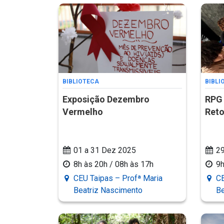
BIBLIOTECA
BIBLI
Exposição Dezembro
RPG
Vermelho
Ret
01 a 31 Dez 2025
2
8h às 20h / 08h às 17h
9h
CEU Taipas – Profª Maria
CE
Beatriz Nascimento
Be