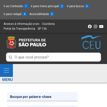
Ir ao Conteúdo
1
Ir para menu principal
2
Ir para busca
3
Ir para rodapé
4
Acessibilidade
5
Acesso à informação e-sic
(Link
Ouvidoria
(Link
Portal da Transparência
(Link
SP 156
para
(Link
para
para
um
para
um
um
novo
um
novo
novo
sítio)
novo
sítio)
sítio)
sítio)
Campo
Campo
de
de
Busca
Mostra
de
Busca
e
informações
MENU
de
Esconde
informações
Menu