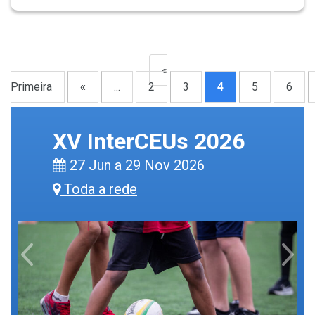
«
Primeira
«
...
2
3
4
5
6
XV InterCEUs 2026
27 Jun a 29 Nov 2026
Toda a rede
Previous
Next