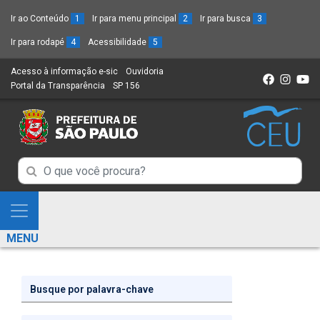
Ir ao Conteúdo
1
Ir para menu principal
2
Ir para busca
3
Ir para rodapé
4
Acessibilidade
5
Acesso à informação e-sic
(Link
Ouvidoria
(Link
Portal da Transparência
(Link
SP 156
para
(Link
para
para
um
para
um
um
novo
um
novo
novo
sítio)
novo
sítio)
sítio)
sítio)
Campo
Campo
de
de
Busca
Mostra
de
Busca
e
informações
MENU
de
Esconde
informações
Menu