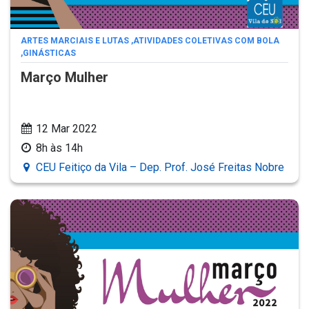
ARTES MARCIAIS E LUTAS
,
ATIVIDADES COLETIVAS COM BOLA
,
GINÁSTICAS
Março Mulher
12 Mar 2022
8h às 14h
CEU Feitiço da Vila – Dep. Prof. José Freitas Nobre