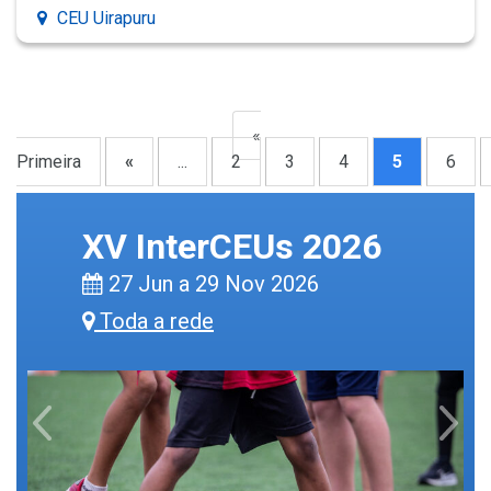
CEU Uirapuru
«
Primeira
«
...
2
3
4
5
6
XV InterCEUs 2026
27 Jun a 29 Nov 2026
Toda a rede
Previous
Next