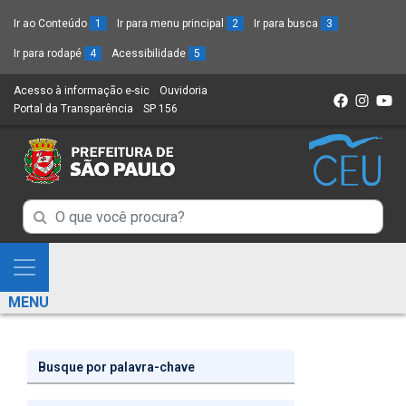
Ir ao Conteúdo
1
Ir para menu principal
2
Ir para busca
3
Ir para rodapé
4
Acessibilidade
5
Acesso à informação e-sic
(Link
Ouvidoria
(Link
Portal da Transparência
(Link
SP 156
para
(Link
para
para
um
para
um
um
novo
um
novo
novo
sítio)
novo
sítio)
sítio)
sítio)
Campo
Campo
de
de
Busca
Mostra
de
Busca
e
informações
MENU
de
Esconde
informações
Menu