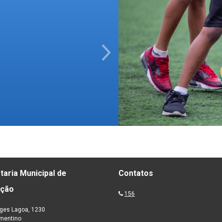
Next
taria Municipal de
Contatos
ação
156
ges Lagoa, 1230
ementino