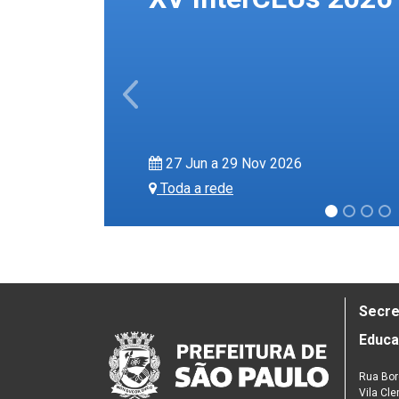
Previous
27 Jun a 29 Nov 2026
Toda a rede
Secre
Educ
Rua Bor
Vila Cl