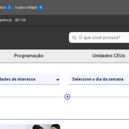
busca
3
Ir para rodapé
4
parência
(Link
SP 156
(Link
para
para
um
um
Campo
Campo
novo
novo
de
sítio)
sítio)
de
Busca
Programação
Unidades CEUs
de
Busca
informações
de
informações
idades de interesse
Selecione o dia da semana