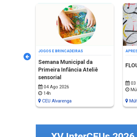
JOGOS E BRINCADEIRAS
APRE
Semana Municipal da
as Férias
FLO
Primeira Infância Ateliê
sensorial
03 
min
04 Ago 2026
Múl
14h
sor Pr.
Gonçalves
Múlt
CEU Alvarenga
XV InterCEUs 2026