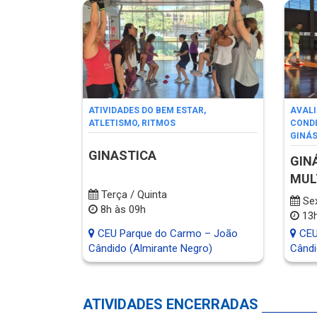
ATIVIDADES DO BEM ESTAR
,
AVALI
ATLETISMO
,
RITMOS
CONDI
GINÁ
GINASTICA
GIN
MUL
Terça / Quinta
Se
8h às 09h
13h
CEU Parque do Carmo – João
CEU
Cândido (Almirante Negro)
Cândi
ATIVIDADES ENCERRADAS