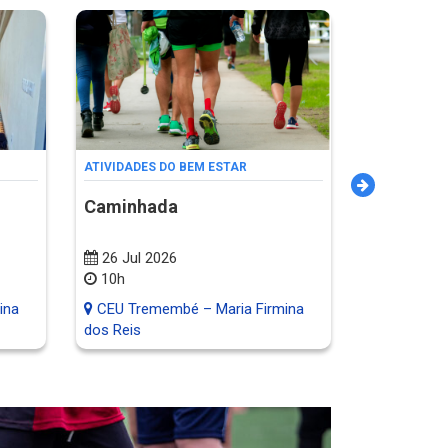
ATIVIDADES DO BEM ESTAR
ATIVIDADES 
Caminhada
Dia da Fa
26 Jul 2026
25 Jul 20
10h
10h
ina
CEU Tremembé – Maria Firmina
CEU Treme
dos Reis
dos Reis