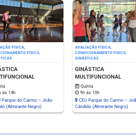
AÇÃO FÍSICA
,
AVALIAÇÃO FÍSICA
,
CIONAMENTO FÍSICO
,
CONDICIONAMENTO FÍSICO
,
STICAS
GINÁSTICAS
ÁSTICA
GINÁSTICA
TIFUNCIONAL
MULTIFUNCIONAL
xta
Quinta
 às 14h
9h às 10h
 Parque do Carmo – João
CEU Parque do Carmo – Jo
do (Almirante Negro)
Cândido (Almirante Negro)