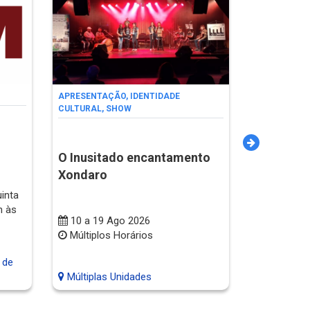
Circuito d
Esportivas
APRESENTAÇÃO
,
IDENTIDADE
ATIVIDADES 
CULTURAL
,
SHOW
LAZER E SAÚ
Circuito 
Esportiva
O Inusitado encantamento
25 Ago 2
Xondaro
8h30min 
inta
às 11h / 12
h às
13h15min à
10 a 19 Ago 2026
às 15h15mi
Múltiplos Horários
16h15min /
 de
CEU Parai
Múltiplas Unidades
Marisa Mot