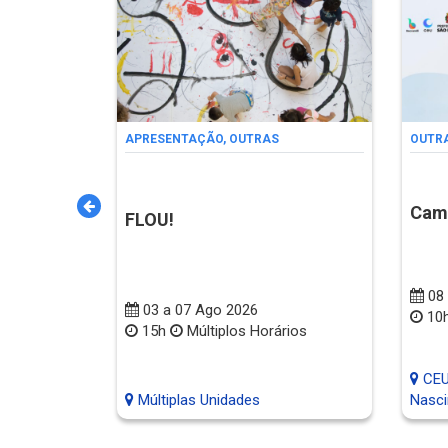
ias
ESPORTE,
APRESENTAÇÃO
,
OUTRAS
OUTR
ncias
Cam
FLOU!
 / 09h45min
3h15min /
08 
03 a 07 Ago 2026
/ 14h15min
10h
15h
Múltiplos Horários
n às
s 17h15min
CEU 
ofessora
Múltiplas Unidades
Nasc