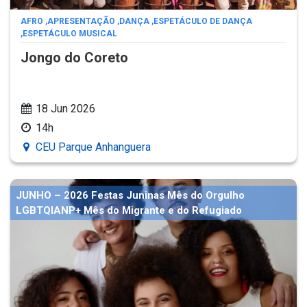
AFRO
,
APRESENTAÇÃO
,
DANÇA
,
ESPETÁCULO DE DANÇA
,
ESPETÁCULO MUSICAL
Jongo do Coreto
18 Jun 2026
14h
CEU Parque Anhanguera
JUNHO – 2026 Festas Juninas Mês do Orgulho
LGBTQIANP+ Mês do Migrante e do Refugiado