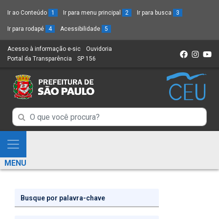
Ir ao Conteúdo
1
Ir para menu principal
2
Ir para busca
3
Ir para rodapé
4
Acessibilidade
5
Acesso à informação e-sic
(Link
Ouvidoria
(Link
Portal da Transparência
(Link
SP 156
para
(Link
para
para
um
para
um
um
novo
um
novo
novo
sítio)
novo
sítio)
sítio)
sítio)
Campo
Campo
de
de
Busca
Mostra
de
Busca
e
informações
MENU
de
Esconde
informações
Menu