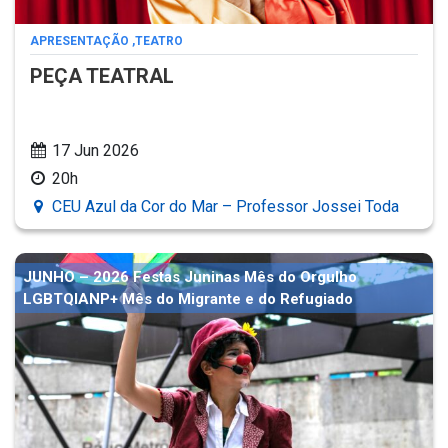
APRESENTAÇÃO
,
TEATRO
PEÇA TEATRAL
17 Jun 2026
20h
CEU Azul da Cor do Mar – Professor Jossei Toda
JUNHO – 2026 Festas Juninas Mês do Orgulho
LGBTQIANP+ Mês do Migrante e do Refugiado