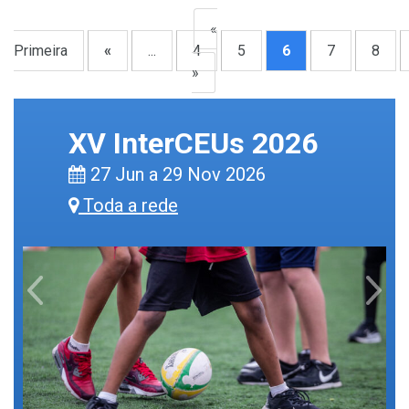
«
Primeira
«
...
4
5
6
7
8
»
XV InterCEUs 2026
27 Jun a 29 Nov 2026
Toda a rede
Previous
Next