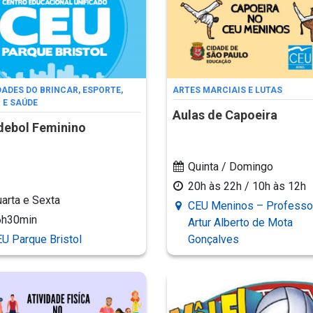
DADES DO BRINCAR, ESPORTE,
ARTES MARCIAIS E LUTAS
 E SAÚDE
Aulas de Capoeira
ebol Feminino
Quinta / Domingo
20h às 22h / 10h às 12h
arta e Sexta
CEU Meninos – Professor
6h30min
Artur Alberto de Mota
U Parque Bristol
Gonçalves