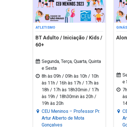
ATLETISMO
GINÁ
BT Adulto / Iniciação / Kids /
Alo
60+
Segunda, Terça, Quarta, Quinta
e Sexta
Se
8h às 09h / 09h às 10h / 10h
e 
às 11h / 16h às 17h / 17h às
18h / 17h às 18h30min / 17h
7h
às 19h / 18h30min às 20h /
às
19h às 20h
1
CEU Meninos – Professor Pr.
CE
Artur Alberto de Mota
Ar
Gonçalves
G