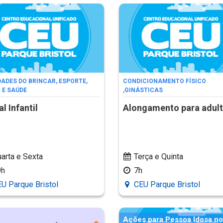
DADES DO BRINCAR, ESPORTE,
CONDICIONAMENTO FÍSICO
 E SAÚDE
,
GINÁSTICAS
l Infantil
Alongamento para adul
arta e Sexta
Terça e Quinta
9h
7h
U Parque Bristol
CEU Parque Bristol
Ações para Pessoa Idosa n