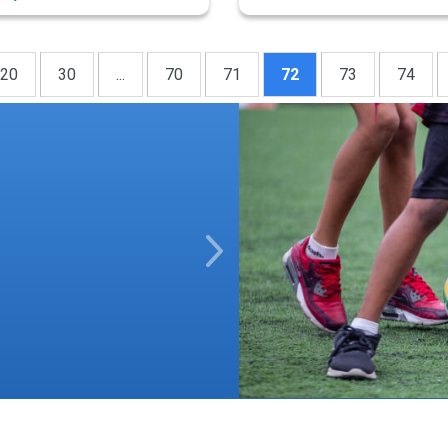
20
30
...
70
71
72
73
74
Next