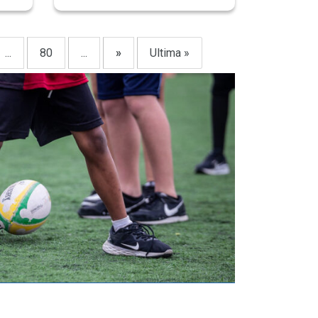
...
80
...
»
Ultima »