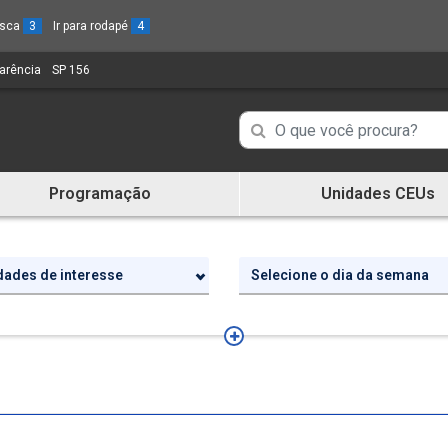
busca
3
Ir para rodapé
4
parência
(Link
SP 156
(Link
para
para
um
um
Campo
Campo
novo
novo
de
sítio)
sítio)
de
Busca
Programação
Unidades CEUs
de
Busca
informações
de
informações
idades de interesse
Selecione o dia da semana