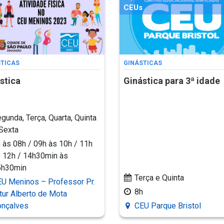
CEUs
STICAS
GINÁSTICAS
stica
Ginástica para 3ª idade
gunda, Terça, Quarta, Quinta
Sexta
 às 08h / 09h às 10h / 11h
 12h / 14h30min às
5h30min
Terça e Quinta
U Meninos – Professor Pr.
8h
tur Alberto de Mota
onçalves
CEU Parque Bristol