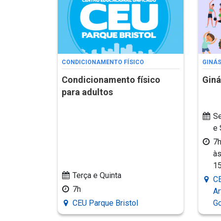
CONDICIONAMENTO FÍSICO
GINÁ
Condicionamento físico
Giná
para adultos
Se
e 
7h
às
1
Terça e Quinta
CE
7h
Ar
CEU Parque Bristol
G