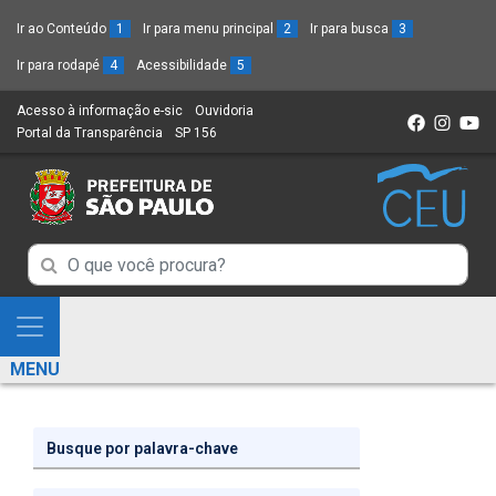
Ir ao Conteúdo
1
Ir para menu principal
2
Ir para busca
3
Ir para rodapé
4
Acessibilidade
5
Acesso à informação e-sic
(Link
Ouvidoria
(Link
Portal da Transparência
(Link
SP 156
para
(Link
para
para
um
para
um
um
novo
um
novo
novo
sítio)
novo
sítio)
sítio)
sítio)
Campo
Campo
de
de
Busca
Mostra
de
Busca
e
informações
MENU
de
Esconde
informações
Menu