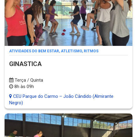
ATIVIDADES DO BEM ESTAR
,
ATLETISMO
,
RITMOS
GINASTICA
Terça / Quinta
8h às 09h
CEU Parque do Carmo – João Cândido (Almirante
Negro)