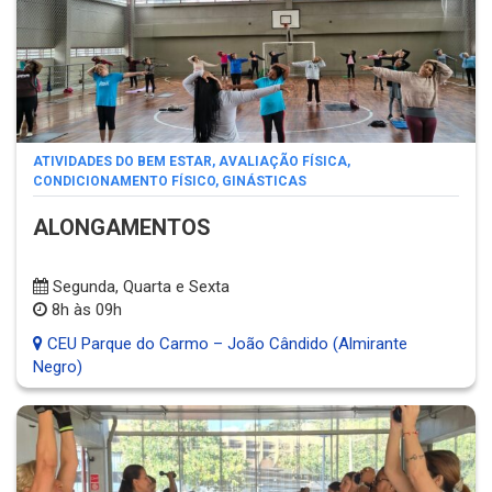
ATIVIDADES DO BEM ESTAR
,
AVALIAÇÃO FÍSICA
,
CONDICIONAMENTO FÍSICO
,
GINÁSTICAS
ALONGAMENTOS
Segunda, Quarta e Sexta
8h às 09h
CEU Parque do Carmo – João Cândido (Almirante
Negro)