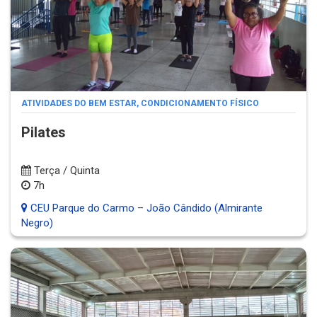
ATIVIDADES DO BEM ESTAR
,
CONDICIONAMENTO FÍSICO
Pilates
Terça / Quinta
7h
CEU Parque do Carmo – João Cândido (Almirante
Negro)