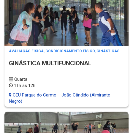
AVALIAÇÃO FÍSICA
,
CONDICIONAMENTO FÍSICO
,
GINÁSTICAS
GINÁSTICA MULTIFUNCIONAL
Quarta
11h às 12h
CEU Parque do Carmo – João Cândido (Almirante
Negro)