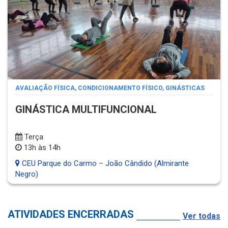
AVALIAÇÃO FÍSICA
,
CONDICIONAMENTO FÍSICO
,
GINÁSTICAS
GINÁSTICA MULTIFUNCIONAL
Terça
13h às 14h
CEU Parque do Carmo – João Cândido (Almirante
Negro)
ATIVIDADES ENCERRADAS
Ver todas