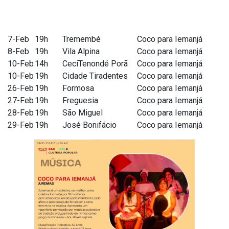
7-Feb
19h
Tremembé
Coco para Iemanjá
8-Feb
19h
Vila Alpina
Coco para Iemanjá
10-Feb
14h
CeciTenondé Porã
Coco para Iemanjá
10-Feb
19h
Cidade Tiradentes
Coco para Iemanjá
26-Feb
19h
Formosa
Coco para Iemanjá
27-Feb
19h
Freguesia
Coco para Iemanjá
28-Feb
19h
São Miguel
Coco para Iemanjá
29-Feb
19h
José Bonifácio
Coco para Iemanjá