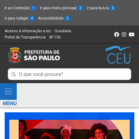
Ir ao Conteúdo
1
Ir para menu principal
2
Ir para busca
3
Ir para rodapé
4
Acessibilidade
5
Acesso à informação e-sic
(Link
Ouvidoria
(Link
Portal da Transparência
(Link
SP 156
para
(Link
para
para
um
para
um
um
novo
um
novo
novo
sítio)
novo
sítio)
sítio)
sítio)
Campo
Campo
de
de
Busca
Mostra
de
Busca
e
informações
MENU
de
Esconde
informações
Menu