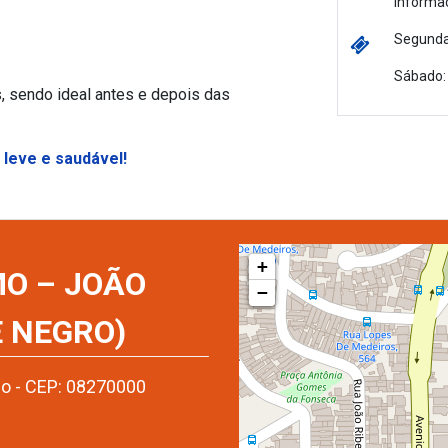
informaç
Segunda 
Sábado: 
s, sendo ideal antes e depois das
 leve e saudável!
+
O – JOÃO
−
 NEGRO)
mo - CEP: 08270000