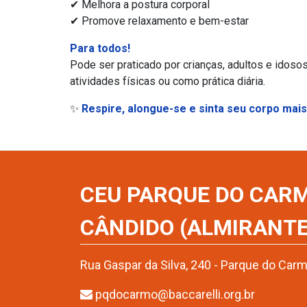
✔ Melhora a postura corporal
✔ Promove relaxamento e bem-estar
Para todos!
Pode ser praticado por crianças, adultos e idoso
atividades físicas ou como prática diária.
✨
Respire, alongue-se e sinta seu corpo mais
CEU PARQUE DO CARM
CÂNDIDO (ALMIRANTE
Rua Gaspar da Silva, 240 - Parque do Car
pqdocarmo@baccarelli.org.br