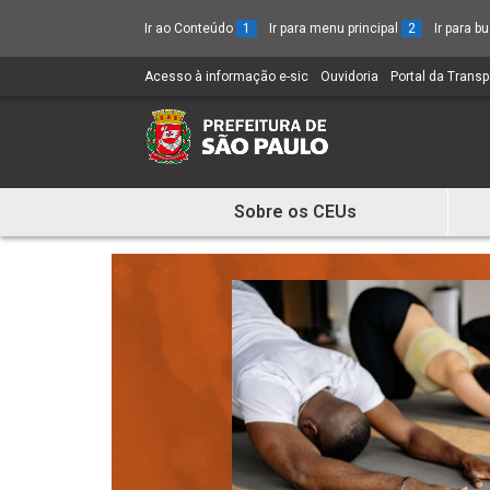
Ir ao Conteúdo
1
Ir para menu principal
2
Ir para 
Acesso à informação e-sic
(Link
Ouvidoria
(Link
Portal da Trans
para
para
um
um
novo
novo
sítio)
sítio)
Sobre os CEUs
Mostra
e
Esconde
Menu