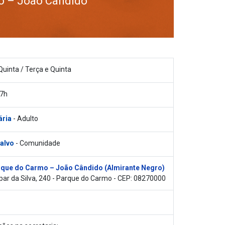
o – João Cândido
Quinta / Terça e Quinta
17h
ária
- Adulto
 alvo
- Comunidade
que do Carmo – João Cândido (Almirante Negro)
ar da Silva, 240 - Parque do Carmo - CEP: 08270000