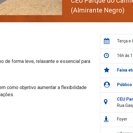
CEU Parque do Carm
(Almirante Negro)
Terça e 
16h às 
o de forma leve, relaxante e essencial para
Faixa et
Público
em como objetivo aumentar a flexibilidade
lações.
CEU Par
Rua Gasp
Foyer