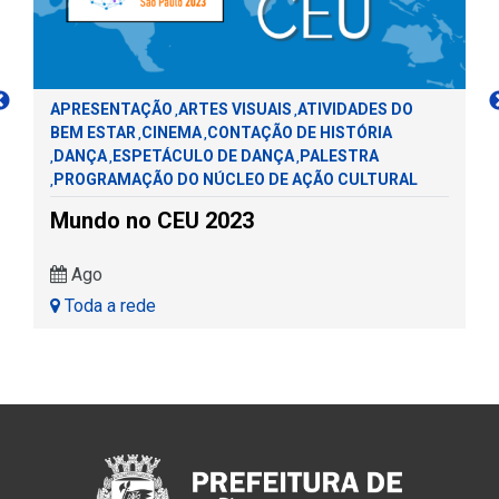
APRESENTAÇÃO
ARTES VISUAIS
ATIVIDADES DO
,
,
BEM ESTAR
CINEMA
CONTAÇÃO DE HISTÓRIA
,
,
DANÇA
ESPETÁCULO DE DANÇA
PALESTRA
,
,
,
PROGRAMAÇÃO DO NÚCLEO DE AÇÃO CULTURAL
,
Mundo no CEU 2023
Ago
Toda a rede