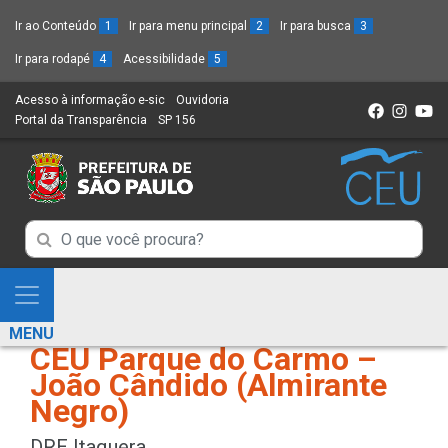
Ir ao Conteúdo
1
Ir para menu principal
2
Ir para busca
3
Ir para rodapé
4
Acessibilidade
5
Acesso à informação e-sic
(Link
Ouvidoria
(Link
Portal da Transparência
(Link
SP 156
para
(Link
para
para
um
para
um
um
novo
um
novo
novo
sítio)
novo
sítio)
sítio)
sítio)
Campo
Campo
de
de
Busca
Mostra
de
Busca
e
informações
MENU
de
CEU Parque do Carmo –
Esconde
João Cândido (Almirante
informações
Menu
Negro)
DRE Itaquera