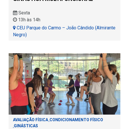
Sexta
13h às 14h
CEU Parque do Carmo – João Cândido (Almirante
Negro)
AVALIAÇÃO FÍSICA
CONDICIONAMENTO FÍSICO
,
GINÁSTICAS
,