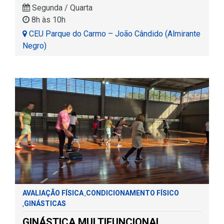
Segunda / Quarta
8h às 10h
CEU Parque do Carmo – João Cândido (Almirante
Negro)
AVALIAÇÃO FÍSICA
CONDICIONAMENTO FÍSICO
,
GINÁSTICAS
,
GINÁSTICA MULTIFUNCIONAL