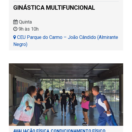
GINÁSTICA MULTIFUNCIONAL
Quinta
9h às 10h
CEU Parque do Carmo – João Cândido (Almirante
Negro)
AVALIAÇÃO FÍSICA
CONDICIONAMENTO FÍSICO
,