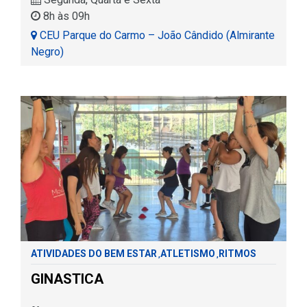
8h às 09h
CEU Parque do Carmo – João Cândido (Almirante
Negro)
ATIVIDADES DO BEM ESTAR
ATLETISMO
RITMOS
,
,
GINASTICA