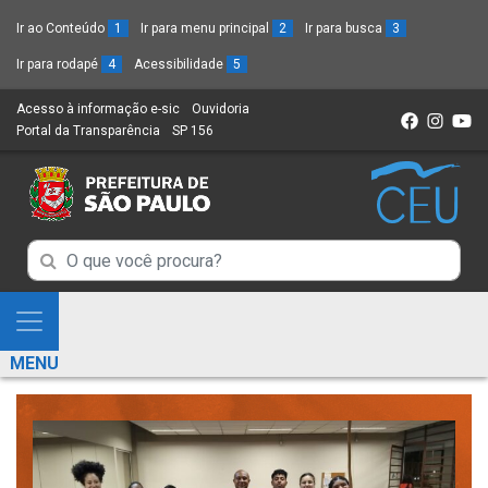
Ir ao Conteúdo
1
Ir para menu principal
2
Ir para busca
3
Ir para rodapé
4
Acessibilidade
5
Acesso à informação e-sic
(Link
Ouvidoria
(Link
Portal da Transparência
(Link
SP 156
para
(Link
para
para
um
para
um
um
novo
um
novo
novo
sítio)
novo
sítio)
sítio)
sítio)
Campo
Campo
de
de
Busca
Mostra
de
Busca
e
informações
MENU
de
Esconde
informações
Menu