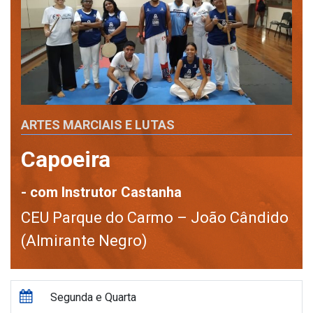
ARTES MARCIAIS E LUTAS
Capoeira
- com Instrutor Castanha
CEU Parque do Carmo – João Cândido
(Almirante Negro)
Segunda e Quarta