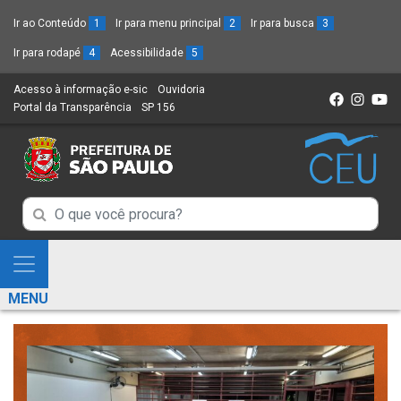
Ir ao Conteúdo
1
Ir para menu principal
2
Ir para busca
3
Ir para rodapé
4
Acessibilidade
5
Acesso à informação e-sic
(Link
Ouvidoria
(Link
Portal da Transparência
(Link
SP 156
para
(Link
para
para
um
para
um
um
novo
um
novo
novo
sítio)
novo
sítio)
sítio)
sítio)
Campo
Campo
de
de
Busca
Mostra
de
Busca
e
informações
MENU
de
Esconde
informações
Menu