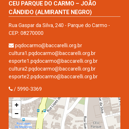
CEU PARQUE DO CARMO – JOÃO
CÂNDIDO (ALMIRANTE NEGRO)
Rua Gaspar da Silva, 240 - Parque do Carmo -
CEP: 08270000
pqdocarmo@baccarelli.org.br
cultura1.pqdocarmo@baccarelli.org.br
esporte1.pqdocarmo@baccarelli.org.br
cultura2.pqdocarmo@baccarelli.org.br
esporte2.pqdocarmo@baccarelli.org.br
/ 5990-3369
+
−