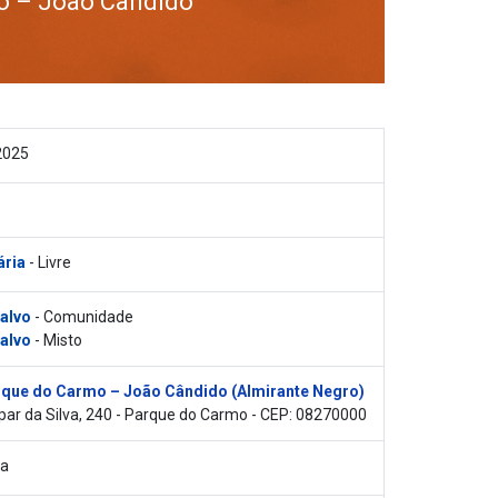
o – João Cândido
2025
ária
- Livre
 alvo
- Comunidade
 alvo
- Misto
que do Carmo – João Cândido (Almirante Negro)
ar da Silva, 240 - Parque do Carmo - CEP: 08270000
ca