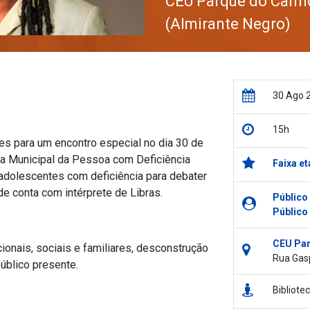
CEU Parque do Carm
(Almirante Negro)
30 Ago 
15h
es para um encontro especial no dia 30 de
ia Municipal da Pessoa com Deficiência
Faixa et
e adolescentes com deficiência para debater
de conta com intérprete de Libras.
Público
Público
CEU Par
onais, sociais e familiares, desconstrução
Rua Gasp
público presente.
Bibliote