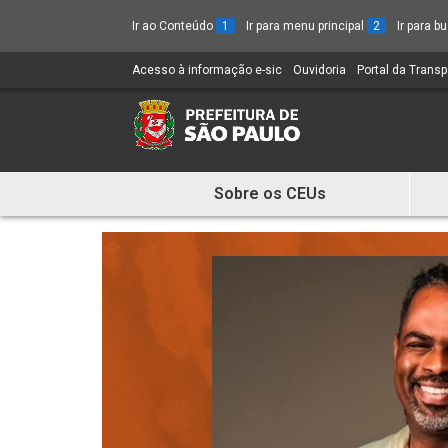
Ir ao Conteúdo
1
Ir para menu principal
2
Ir para 
Acesso à informação e-sic
(Link
Ouvidoria
(Link
Portal da Trans
para
para
um
um
novo
novo
sítio)
sítio)
Sobre os CEUs
Mostra
e
Esconde
Menu