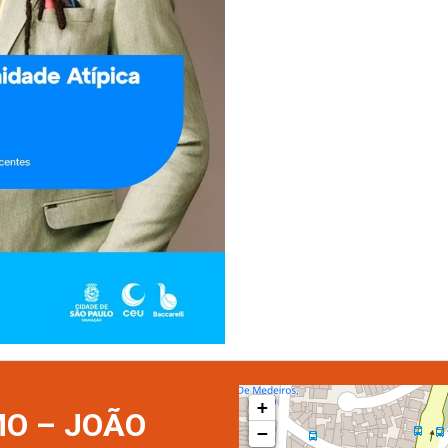
+
O – JOÃO
−