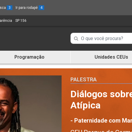
busca
3
Ir para rodapé
4
parência
(Link
SP 156
(Link
para
para
um
um
Campo
Campo
novo
novo
de
sítio)
sítio)
de
Busca
Programação
Unidades CEUs
de
Busca
informações
de
informações
PALESTRA
Diálogos sobr
Atípica
- Paternidade com Ma