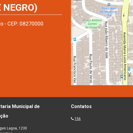
 NEGRO)
mo - CEP: 08270000
taria Municipal de
Contatos
ação
156
ges Lagoa, 1230