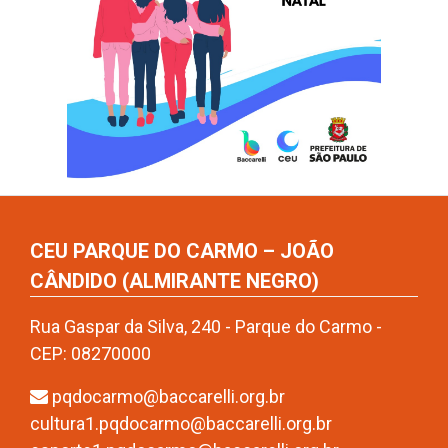
CEU PARQUE DO CARMO – JOÃO
CÂNDIDO (ALMIRANTE NEGRO)
Rua Gaspar da Silva, 240 - Parque do Carmo -
CEP: 08270000
pqdocarmo@baccarelli.org.br
cultura1.pqdocarmo@baccarelli.org.br