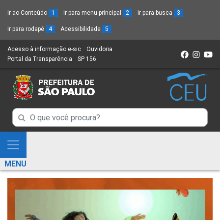
Ir ao Conteúdo
1
Ir para menu principal
2
Ir para busca
3
Ir para rodapé
4
Acessibilidade
5
Acesso à informação e-sic
(Link
Ouvidoria
(Link
Portal da Transparência
(Link
SP 156
para
(Link
para
para
um
para
um
um
novo
um
novo
novo
sítio)
novo
sítio)
sítio)
sítio)
Campo
Campo
de
de
Busca
Mostra
de
Busca
e
informações
MENU
de
Esconde
informações
Menu