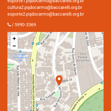
esporte1.pqdocarmo@baccarelli.org.br
cultura2.pqdocarmo@baccarelli.org.br
esporte2.pqdocarmo@baccarelli.org.br
/ 5990-3369
+
−