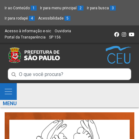
Ir ao Conteúdo
1
Ir para menu principal
2
Ir para busca
3
Ir para rodapé
4
Acessibilidade
5
Acesso à informação e-sic
(Link
Ouvidoria
(Link
Portal da Transparência
(Link
SP 156
para
(Link
para
para
um
para
um
um
novo
um
novo
novo
sítio)
novo
sítio)
sítio)
sítio)
Campo
Campo
de
de
Busca
Mostra
de
Busca
e
informações
MENU
de
Esconde
informações
Menu