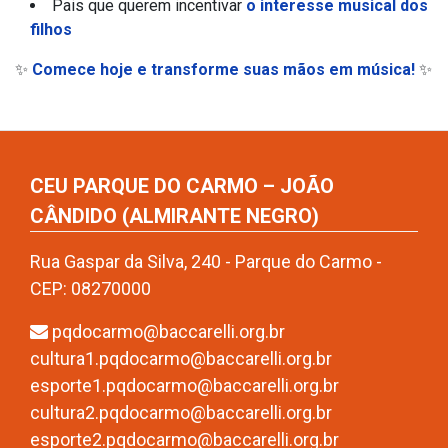
Pais que querem incentivar
o interesse musical dos
filhos
✨
Comece hoje e transforme suas mãos em música!
✨
CEU PARQUE DO CARMO – JOÃO
CÂNDIDO (ALMIRANTE NEGRO)
Rua Gaspar da Silva, 240 - Parque do Carmo -
CEP: 08270000
pqdocarmo@baccarelli.org.br
cultura1.pqdocarmo@baccarelli.org.br
esporte1.pqdocarmo@baccarelli.org.br
cultura2.pqdocarmo@baccarelli.org.br
esporte2.pqdocarmo@baccarelli.org.br