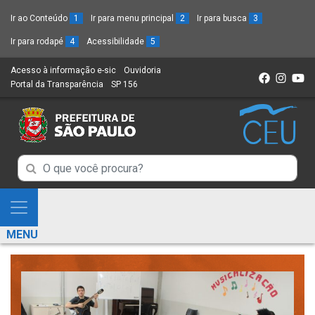
Ir ao Conteúdo
1
Ir para menu principal
2
Ir para busca
3
Ir para rodapé
4
Acessibilidade
5
Acesso à informação e-sic
(Link
Ouvidoria
(Link
Portal da Transparência
(Link
SP 156
para
(Link
para
para
um
para
um
um
novo
um
novo
novo
sítio)
novo
sítio)
sítio)
sítio)
Campo
Campo
de
de
Busca
Mostra
de
Busca
e
informações
MENU
de
Esconde
informações
Menu