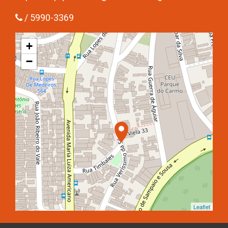
/ 5990-3369
+
−
Leaflet