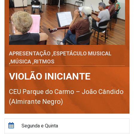
APRESENTAÇÃO
,
ESPETÁCULO MUSICAL
,
MÚSICA
,
RITMOS
VIOLÃO INICIANTE
CEU Parque do Carmo – João Cândido
(Almirante Negro)
Segunda e Quinta