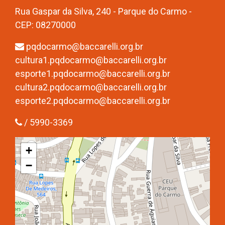
Rua Gaspar da Silva, 240 - Parque do Carmo -
CEP: 08270000
pqdocarmo@baccarelli.org.br
cultura1.pqdocarmo@baccarelli.org.br
esporte1.pqdocarmo@baccarelli.org.br
cultura2.pqdocarmo@baccarelli.org.br
esporte2.pqdocarmo@baccarelli.org.br
/ 5990-3369
+
−