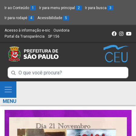
Ir ao Conteúdo
1
Ir para menu principal
2
Ir para busca
3
Ir para rodapé
4
Acessibilidade
5
Acesso à informação e-sic
(Link
Ouvidoria
(Link
Portal da Transparência
(Link
SP 156
para
(Link
para
para
um
para
um
um
novo
um
novo
novo
sítio)
novo
sítio)
sítio)
sítio)
Campo
Campo
de
de
Busca
Mostra
de
Busca
e
informações
MENU
de
Esconde
informações
Menu