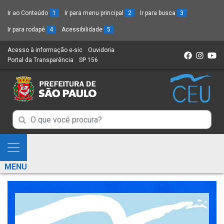
Ir ao Conteúdo
1
Ir para menu principal
2
Ir para busca
3
Ir para rodapé
4
Acessibilidade
5
Acesso à informação e-sic
(Link
Ouvidoria
(Link
Portal da Transparência
(Link
SP 156
para
(Link
para
para
um
para
um
um
novo
um
novo
novo
sítio)
novo
sítio)
sítio)
sítio)
Campo
Campo
de
de
Busca
Mostra
de
Busca
e
informações
MENU
de
Esconde
informações
Menu