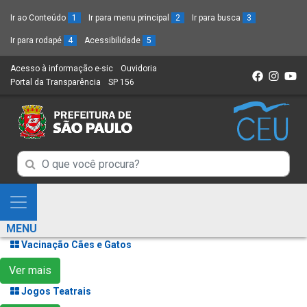
Ir ao Conteúdo
1
Ir para menu principal
2
Ir para busca
3
Ir para rodapé
4
Acessibilidade
5
Acesso à informação e-sic
(Link
Ouvidoria
(Link
Portal da Transparência
(Link
SP 156
para
(Link
para
para
um
para
um
um
novo
um
novo
novo
sítio)
novo
sítio)
sítio)
sítio)
Campo
Campo
de
de
Busca
Mostra
de
Busca
e
informações
MENU
de
Esconde
Vacinação Cães e Gatos
informações
Menu
Ver mais
Jogos Teatrais