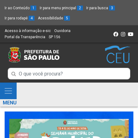
Ir ao Conteúdo
1
Ir para menu principal
2
Ir para busca
3
Ir para rodapé
4
Acessibilidade
5
Acesso à informação e-sic
(Link
Ouvidoria
(Link
Portal da Transparência
(Link
SP 156
para
(Link
para
para
um
para
um
um
novo
um
novo
novo
sítio)
novo
sítio)
sítio)
sítio)
Campo
Campo
de
de
Busca
Mostra
de
Busca
e
informações
MENU
de
Esconde
informações
Menu