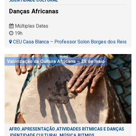
IDENTIDADE CULTURAL
,
Danças Africanas
Múltiplas Datas
19h
CEU Casa Blanca – Professor Solon Borges dos Reis
Valorização da Cultura Africana – 25 de maio
AFRO
APRESENTAÇÃO
ATIVIDADES RÍTMICAS E DANÇAS
,
,
IDENTIDADE CULTURAL
MÚSICA
RITMOS
,
,
,