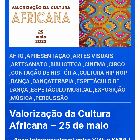
AFRO
,
APRESENTAÇÃO
,
ARTES VISUAIS
,
ARTESANATO
,
BIBLIOTECA
,
CINEMA
,
CIRCO
,
CONTAÇÃO DE HISTÓRIA
,
CULTURA HIP HOP
,
DANÇA
,
DANÇATERAPIA
,
ESPETÁCULO DE
DANÇA
,
ESPETÁCULO MUSICAL
,
EXPOSIÇÃO
,
MÚSICA
,
PERCUSSÃO
Valorização da Cultura
Africana – 25 de maio