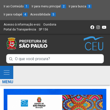
Ir ao Conteúdo
1
Ir para menu principal
2
Ir para busca
3
Ir para rodapé
4
Acessibilidade
5
Acesso à informação e-sic
(Link
Ouvidoria
(Link
Portal da Transparência
(Link
SP 156
para
(Link
para
para
um
para
um
um
novo
um
novo
novo
sítio)
novo
sítio)
sítio)
sítio)
Campo
Campo
de
de
Busca
Mostra
de
Busca
e
informações
MENU
de
Esconde
informações
Menu