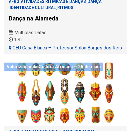
AFRO
ATIVIDADES RÍTMICAS E DANÇAS
DANÇA
,
,
IDENTIDADE CULTURAL
RITMOS
,
,
Dança na Alameda
Múltiplas Datas
17h
CEU Casa Blanca – Professor Solon Borges dos Reis
Valorização da Cultura Africana – 25 de maio