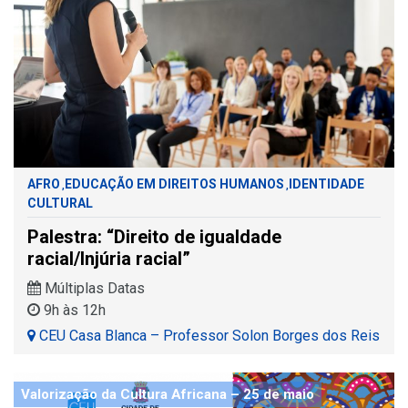
AFRO
EDUCAÇÃO EM DIREITOS HUMANOS
IDENTIDADE
,
,
CULTURAL
Palestra: “Direito de igualdade
racial/Injúria racial”
Múltiplas Datas
9h às 12h
CEU Casa Blanca – Professor Solon Borges dos Reis
Valorização da Cultura Africana – 25 de maio