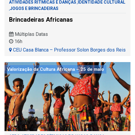
ATIVIDADES RÍTMICAS E DANÇAS
IDENTIDADE CULTURAL
,
JOGOS E BRINCADEIRAS
,
Brincadeiras Africanas
Múltiplas Datas
16h
CEU Casa Blanca – Professor Solon Borges dos Reis
Valorização da Cultura Africana – 25 de maio