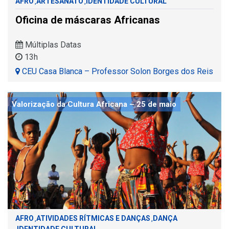
AFRO
ARTESANATO
IDENTIDADE CULTURAL
,
,
Oficina de máscaras Africanas
Múltiplas Datas
13h
CEU Casa Blanca – Professor Solon Borges dos Reis
Valorização da Cultura Africana – 25 de maio
AFRO
ATIVIDADES RÍTMICAS E DANÇAS
DANÇA
,
,